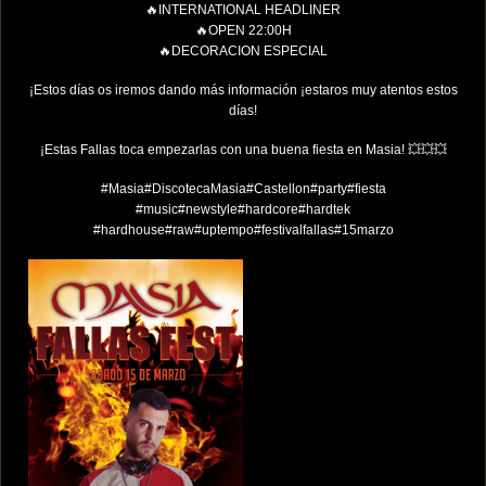
🔥INTERNATIONAL HEADLINER
🔥OPEN 22:00H
🔥DECORACION ESPECIAL
¡Estos días os iremos dando más información ¡estaros muy atentos estos
días!
¡Estas Fallas toca empezarlas con una buena fiesta en Masia! 💥💥💥
#Masia
#DiscotecaMasia
#Castellon
#party
#fiesta
#music
#newstyle
#hardcore
#hardtek
#hardhouse
#raw
#uptempo
#festivalfallas
#15marzo